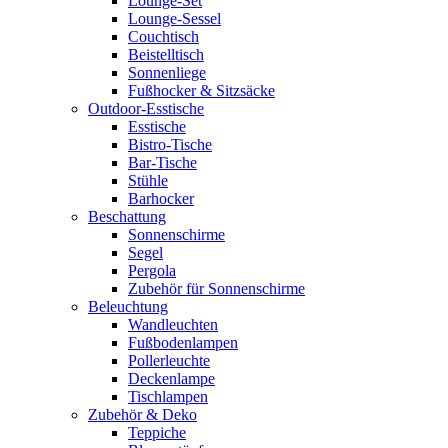
Lounge-Set
Lounge-Sessel
Couchtisch
Beistelltisch
Sonnenliege
Fußhocker & Sitzsäcke
Outdoor-Esstische
Esstische
Bistro-Tische
Bar-Tische
Stühle
Barhocker
Beschattung
Sonnenschirme
Segel
Pergola
Zubehör für Sonnenschirme
Beleuchtung
Wandleuchten
Fußbodenlampen
Pollerleuchte
Deckenlampe
Tischlampen
Zubehör & Deko
Teppiche