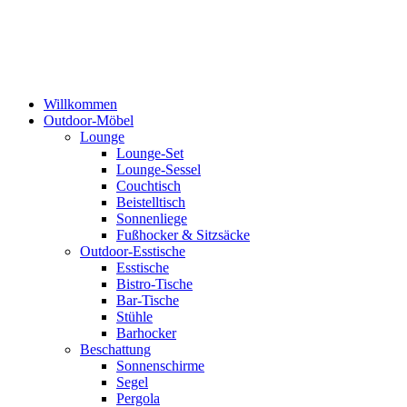
Skip
to
content
Willkommen
Outdoor-Möbel
Lounge
Lounge-Set
Lounge-Sessel
Couchtisch
Beistelltisch
Sonnenliege
Fußhocker & Sitzsäcke
Outdoor-Esstische
Esstische
Bistro-Tische
Bar-Tische
Stühle
Barhocker
Beschattung
Sonnenschirme
Segel
Pergola